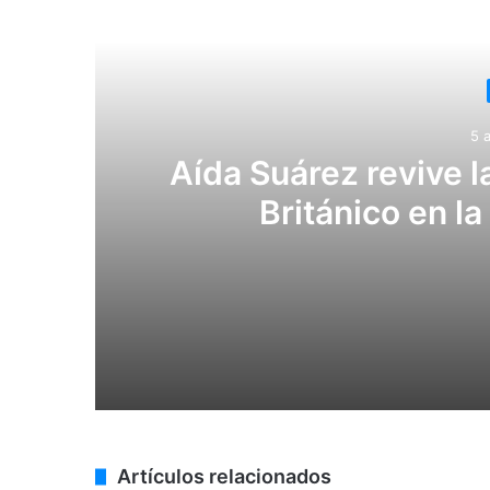
Lee
5 
Aída Suárez revive l
Británico en l
5 agosto, 2026
Aída Suárez revive la historia del Ceme
4 agosto, 2026
Artículos relacionados