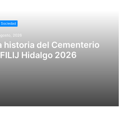
r siguiente
Sociedad
agosto, 2026
a historia del Cementerio
a FILIJ Hidalgo 2026
nterio Británico en la FILIJ Hidalgo 2026
Diputado propone fortalecer la política ambiental con enfoque de desarrollo sustentable