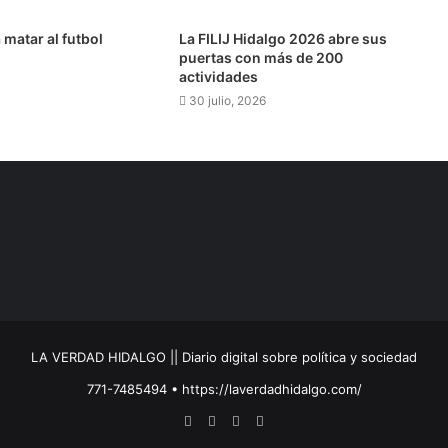
 matar al futbol
​​La FILIJ Hidalgo 2026 abre sus
puertas con más de 200
actividades
30 julio, 2026
p en obra pública para San Bartolo
a edición del Festival Santhe 2026
 de ocho municipios hidalguenses a la ZMVM
LA VERDAD HIDALGO || Diario digital sobre política y sociedad
771-7485494 • https://laverdadhidalgo.com/
Facebook
Twitter
Instagram
TikTok
ofundamente humano y trascendente