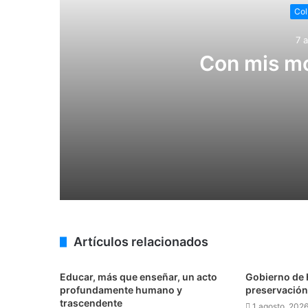
Col
7 
Con mis mo
7 agosto, 2026
Con mis monos chinos, no
7 agosto, 2026
Artículos relacionados
Julio Menchaca promueve el bienestar
Educar, más que enseñar, un acto
Gobierno de H
profundamente humano y
preservación 
trascendente
6 agosto, 2026
1 agosto, 202