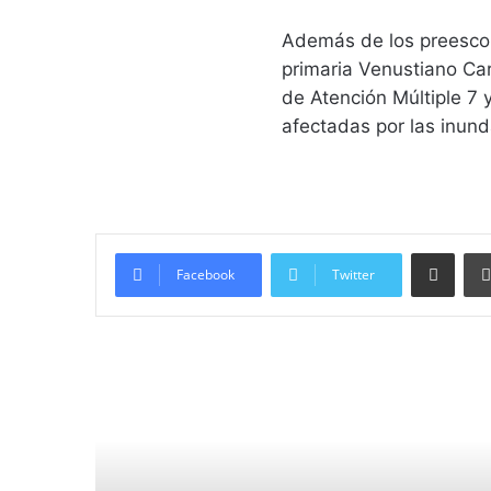
Además de los preescol
primaria Venustiano Car
de Atención Múltiple 7 
afectadas por las inund
Compartir vía email
Facebook
Twitter
Lee