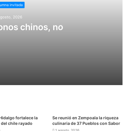
umna invitada
agosto, 2026
nos chinos, no
 integral de los adultos mayores
idalgo fortalece la
Se reunió en Zempoala la riqueza
del chile rayado
culinaria de 37 Pueblos con Sabor
6
1 agosto, 2026