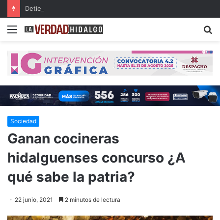
Detienen a dos presuntos narcomenudistas en Ajacuba y Mineral de la Reforma
Menu
B
Sociedad
Ganan cocineras
hidalguenses concurso ¿A
qué sabe la patria?
22 junio, 2021
2 minutos de lectura