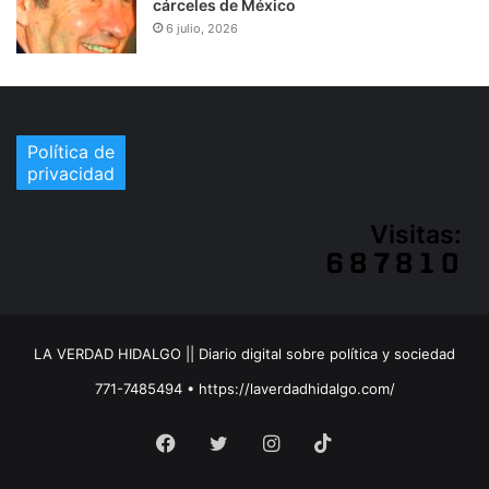
cárceles de México
6 julio, 2026
Política de
privacidad
Visitas:
LA VERDAD HIDALGO || Diario digital sobre política y sociedad
771-7485494 • https://laverdadhidalgo.com/
Facebook
Twitter
Instagram
TikTok