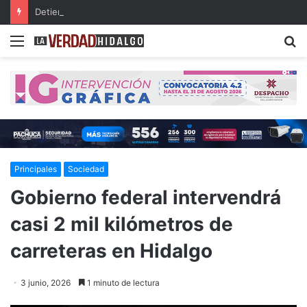
Detienen a dos presuntos narcomenudistas en Ajacuba y Mineral de la Reforma
Menu
B
Principales
Sociedad
Gobierno federal intervendrá
casi 2 mil kilómetros de
carreteras en Hidalgo
3 junio, 2026
1 minuto de lectura