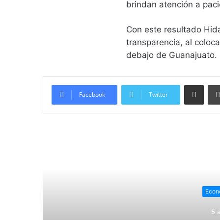
brindan atención a paci
Con este resultado Hid
transparencia, al coloc
debajo de Guanajuato.
Compartir vía email
Facebook
Twitter
Lee
Econ
5 