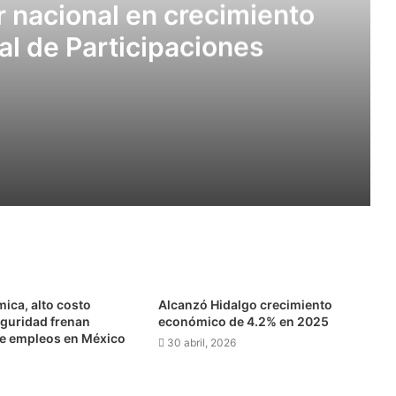
r nacional en crecimiento
l de Participaciones
imiento del Fondo General de Participaciones
de 8.2% en el primer trimestre de 2026
ica, alto costo
Alcanzó Hidalgo crecimiento
eguridad frenan
económico de 4.2% en 2025
e empleos en México
30 abril, 2026
e mejora en su calidad crediticia