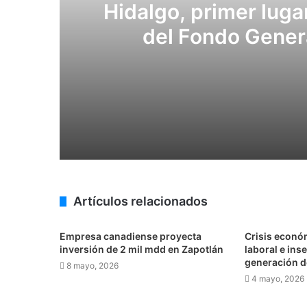
Hidalgo, primer luga
del Fondo Genera
5 agosto, 2026
Hidalgo, primer lugar nacional en crec
3 agosto, 2026
Artículos relacionados
Alcanzó Hidalgo un crecimiento anual 
Empresa canadiense proyecta
Crisis económ
inversión de 2 mil mdd en Zapotlán
laboral e ins
generación d
8 mayo, 2026
29 julio, 2026
4 mayo, 2026
Suma Hidalgo tres años consecutivos d