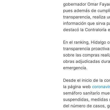
gobernador Omar Fayad 
pues además de cumplir
transparencia, realiza u
información que sirva p
destacó la Contraloría
En el ranking, Hidalgo 
transparencia proactiv
sobre las compras real
obras adjudicadas duran
emergencia.
Desde el inicio de la c
la página web
coronavi
semáforo sanitario mues
suspendidas, medidas re
del número de casos, g