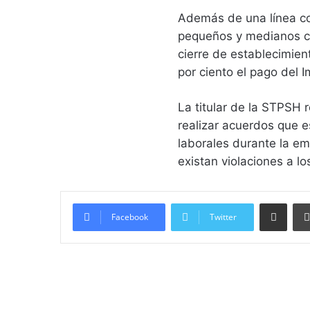
Además de una línea co
pequeños y medianos co
cierre de establecimien
por ciento el pago del
La titular de la STPSH r
realizar acuerdos que e
laborales durante la eme
existan violaciones a l
Compartir vía email
Facebook
Twitter
Lee