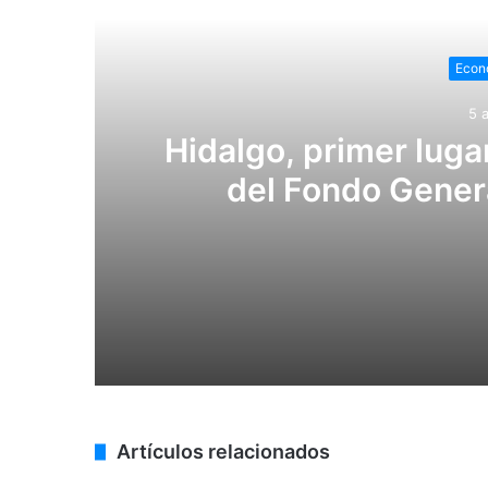
Econ
5 
Hidalgo, primer luga
del Fondo Genera
5 agosto, 2026
Hidalgo, primer lugar nacional en crec
3 agosto, 2026
Artículos relacionados
Alcanzó Hidalgo un crecimiento anual 