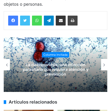
objetos o personas.
WhatsApp
Telegram
Compartir vía email
Imprimir
Columna invitada
La ciclosporiasis, una infección
parasitaria que requiere atención y
prevención
Artículos relacionados