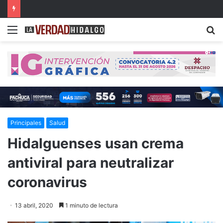
Con música, literatura y cultura internacional concluirá la 26ª FILIJ en Pachuca
Menu
B
Principales
Salud
Hidalguenses usan crema
antiviral para neutralizar
coronavirus
13 abril, 2020
1 minuto de lectura