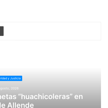
Imprimir
r siguiente
ridad y Justicia
agosto, 2026
etas “huachicoleras” en
de Allende