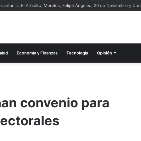
lcantarilla, El Arbolito, Morelos, Felipe Ángeles, 20 de Noviembre y Cruz
alud
Economía y Finanzas
Tecnología
Opinión
man convenio para
lectorales