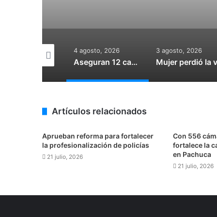
agosto, 2026
4 agosto, 2026
3 agosto, 2026
Instalarán cámaras en La Alcantarilla, El Arbolito, Morelos, Felipe Ángeles, 20 de Noviembre y Cruz del Cerrito
Aseguran 12 camionetas “huachicoleras” en Tula de Allende
Artículos relacionados
Aprueban reforma para fortalecer
Con 556 cáma
la profesionalización de policías
fortalece la 
en Pachuca
21 julio, 2026
21 julio, 2026