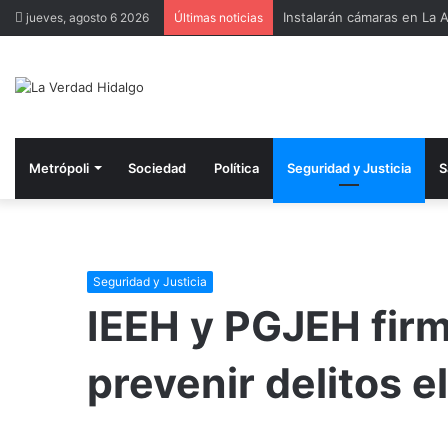
Instalarán cámaras en La A
jueves, agosto 6 2026
Últimas noticias
Metrópoli
Sociedad
Política
Seguridad y Justicia
S
Seguridad y Justicia
IEEH y PGJEH fir
prevenir delitos e