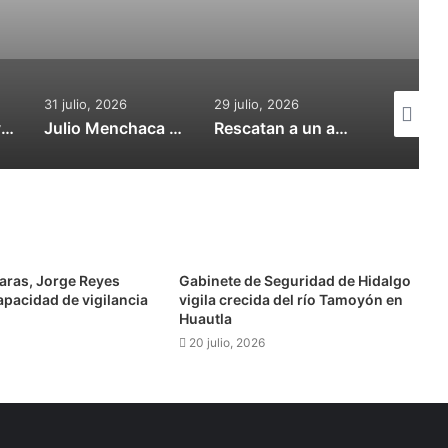
31 julio, 2026
29 julio, 2026
29 julio, 
Mujer perdió la vida tras ser golpeada por una Urvan de pasajeros en Tula
Julio Menchaca conmemora 50 años de la Policía Industrial Bancaria
Rescatan a un adulto y dos menores de “secuestro virtual” en Tulancingo
ras, Jorge Reyes
Gabinete de Seguridad de Hidalgo
capacidad de vigilancia
vigila crecida del río Tamoyón en
Huautla
20 julio, 2026