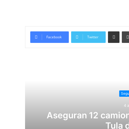
Compartir vía email
Facebook
Twitter
Lee
Segu
4 
Aseguran 12 camion
Tula 