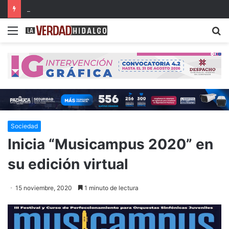
Detienen a dos presuntos narcomenudistas en Ajacuba y Mineral de la Reforma
Menu
B
Sociedad
Inicia “Musicampus 2020” en
su edición virtual
15 noviembre, 2020
1 minuto de lectura