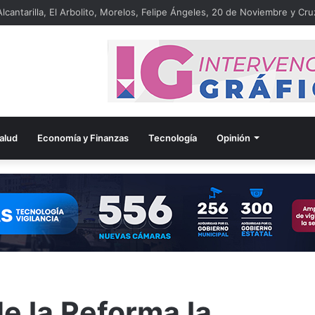
lcantarilla, El Arbolito, Morelos, Felipe Ángeles, 20 de Noviembre y Cru
alud
Economía y Finanzas
Tecnología
Opinión
de la Reforma la