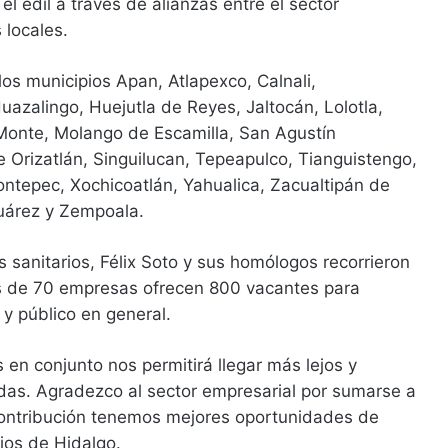
l edil a través de alianzas entre el sector
 locales.
los municipios Apan, Atlapexco, Calnali,
azalingo, Huejutla de Reyes, Jaltocán, Lolotla,
 Monte, Molango de Escamilla, San Agustín
pe Orizatlán, Singuilucan, Tepeapulco, Tianguistengo,
zontepec, Xochicoatlán, Yahualica, Zacualtipán de
uárez y Zempoala.
s sanitarios, Félix Soto y sus homólogos recorrieron
 de 70 empresas ofrecen 800 vacantes para
y público en general.
en conjunto nos permitirá llegar más lejos y
adas. Agradezco al sector empresarial por sumarse a
contribución tenemos mejores oportunidades de
ios de Hidalgo.