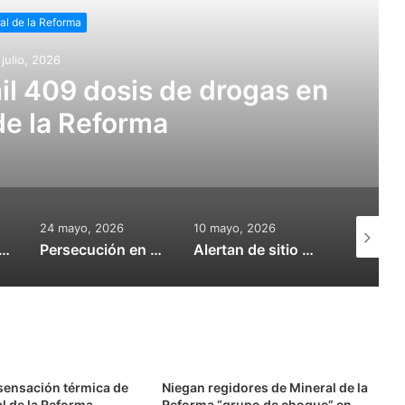
al de la Reforma
 julio, 2026
l 409 dosis de drogas en
de la Reforma
24 mayo, 2026
10 mayo, 2026
26 marzo,
e Hidalgo impulsa la cultura, la infraestructura y el deporte
Persecución en Mineral de la Reforma: detienen a 5 presuntos “huachicoleros”
Alertan de sitio web falso para pago de predial en Mineral de la Reforma
sensación térmica de
Niegan regidores de Mineral de la
l de la Reforma
Reforma “grupo de choque” en