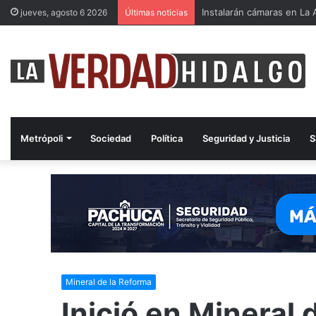
Instalarán cámaras en La A
jueves, agosto 6 2026
Últimas noticias
Metrópoli
Sociedad
Política
Seguridad y Justicia
S
Mineral de la Reforma
Inició en Mineral 