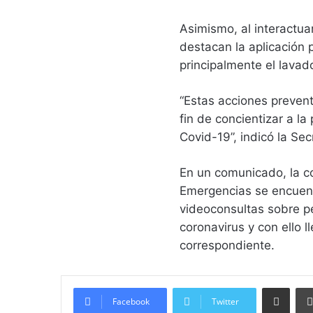
Asimismo, al interactuar
destacan la aplicación
principalmente el lava
“Estas acciones prevent
fin de concientizar a l
Covid-19”, indicó la Se
En un comunicado, la c
Emergencias se encuent
videoconsultas sobre p
coronavirus y con ello l
correspondiente.
Compartir vía email
Facebook
Twitter