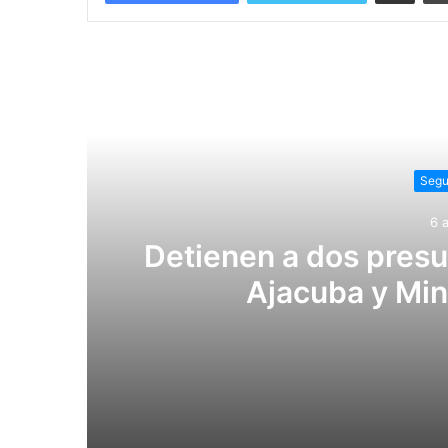
Lee
Segu
6 
Detienen a dos pres
Ajacuba y Min
6 agosto, 2026
Detienen a dos presuntos narcomenudi