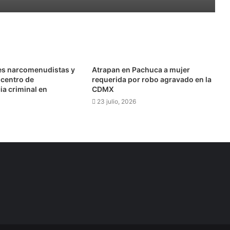
Instalarán cámaras en La Alcantarilla, El Arbolito, Morelos, Felipe Ángeles, 20 de Noviembre y Cruz del Cerrito
res narcomenudistas y
Atrapan en Pachuca a mujer
centro de
requerida por robo agravado en la
ia criminal en
CDMX
23 julio, 2026
itaria que requiere atención y prevención
Se mantiene en 16 el número de casos confirmados de gusano barrenador en humanos
s” en Tula de Allende