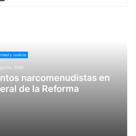
r siguiente
ridad y Justicia
agosto, 2026
untos narcomenudistas en
eral de la Reforma
stas en Ajacuba y Mineral de la Reforma