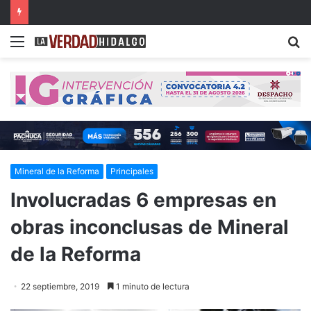
Hidalgo, primer lugar nacional en crecimiento del Fondo General de Participaciones
Menu
B
Mineral de la Reforma
Principales
Involucradas 6 empresas en
obras inconclusas de Mineral
de la Reforma
22 septiembre, 2019
1 minuto de lectura