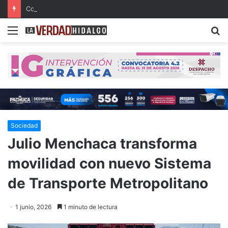
Con música, literatura y cultura internacional concluirá la 26ª FILIJ en Pachuca
Menu
B
Sociedad
Julio Menchaca transforma
movilidad con nuevo Sistema
de Transporte Metropolitano
1 junio, 2026
1 minuto de lectura