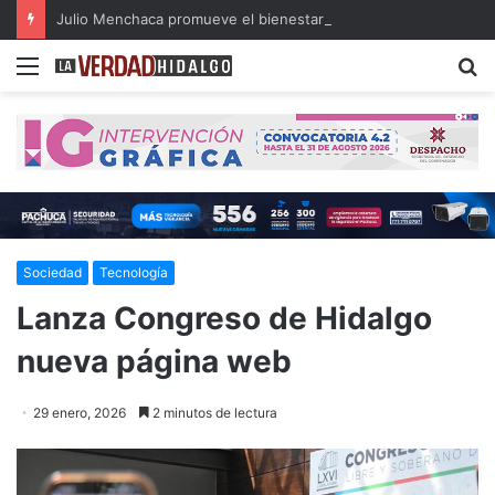
Julio Menchaca promueve el bienestar integral de los adultos mayores
Menu
B
Sociedad
Tecnología
Lanza Congreso de Hidalgo
nueva página web
29 enero, 2026
2 minutos de lectura