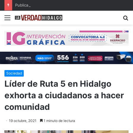
Publican resultados de becas de Posgrados de Excelencia para Maestría en el Extranjero
Menu
B
Sociedad
Líder de Ruta 5 en Hidalgo
exhorta a ciudadanos a hacer
comunidad
19 octubre, 2021
1 minuto de lectura