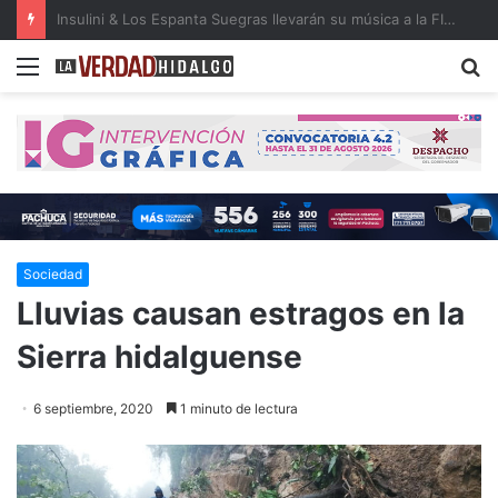
Detienen a dos presuntos narcomenudistas en Ajacuba y Mineral de la Reforma
Menu
B
Sociedad
Lluvias causan estragos en la
Sierra hidalguense
6 septiembre, 2020
1 minuto de lectura