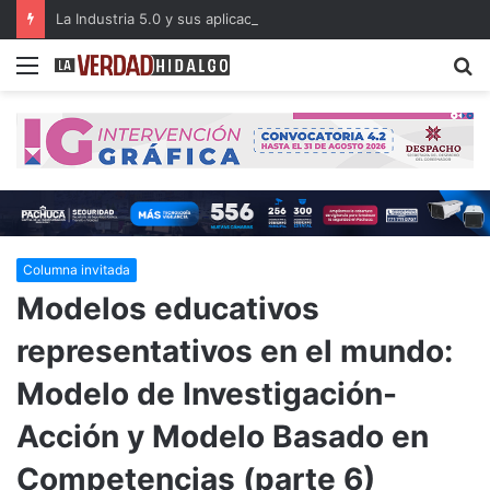
La Industria 5.0 y sus aplicaciones en las organizaciones del siglo XXI (parte 3)
Menu
B
Columna invitada
Modelos educativos
representativos en el mundo:
Modelo de Investigación-
Acción y Modelo Basado en
Competencias (parte 6)