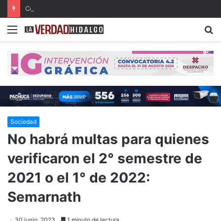
Con música, literatura y cultura internacional concluirá la 26ª FILIJ en Pachuca
Menu
B
Sociedad
No habrá multas para quienes
verificaron el 2° semestre de
2021 o el 1° de 2022:
Semarnath
30 junio, 2023
1 minuto de lectura