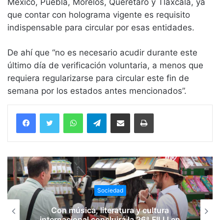
México, Puebla, Morelos, Querétaro y Tlaxcala, ya
que contar con holograma vigente es requisito
indispensable para circular por esas entidades.
De ahí que “no es necesario acudir durante este
último día de verificación voluntaria, a menos que
requiera regularizarse para circular este fin de
semana por los estados antes mencionados”.
WhatsApp
Telegram
Compartir vía email
Imprimir
Sociedad
Con música, literatura y cultura
internacional concluirá la 26ª FILIJ en