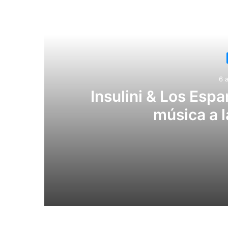
Lee
6 
Insulini & Los Esp
música a l
6 agosto, 2026
Insulini & Los Espanta Suegras llevarán