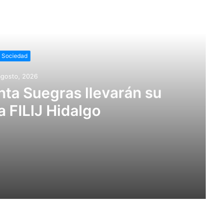
r siguiente
Sociedad
agosto, 2026
anta Suegras llevarán su
a FILIJ Hidalgo
 su música a la FILIJ Hidalgo