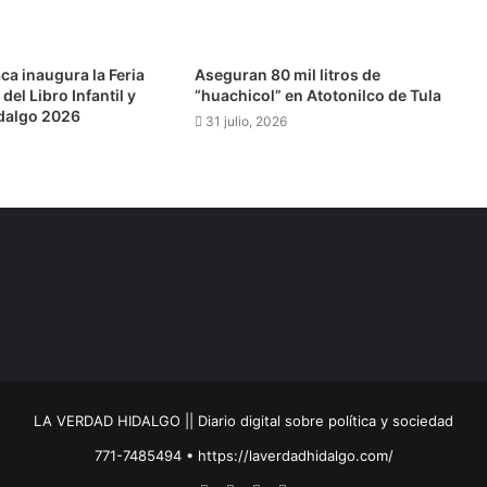
Publican resultados de becas de Posgrados de Excelencia para Maestría en el Extranjero
a inaugura la Feria
Aseguran 80 mil litros de
del Libro Infantil y
“huachicol” en Atotonilco de Tula
idalgo 2026
31 julio, 2026
ehuetlán de la carretera Pachuca-Huejutla
nterio Británico en la FILIJ Hidalgo 2026
Diputado propone fortalecer la política ambiental con enfoque de desarrollo sustentable
LA VERDAD HIDALGO || Diario digital sobre política y sociedad
771-7485494 • https://laverdadhidalgo.com/