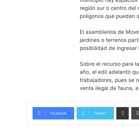
municipio hay espacios
región sur o centro del
polígonos que puedan s
El asambleísta de Mov
jardines o terrenos part
posibilidad de ingresar l
Sobre el recurso para l
año, el edil adelantó 
trabajadores, pues se r
venta ilegal de fauna, 
Compartir vía email
Facebook
Twitter