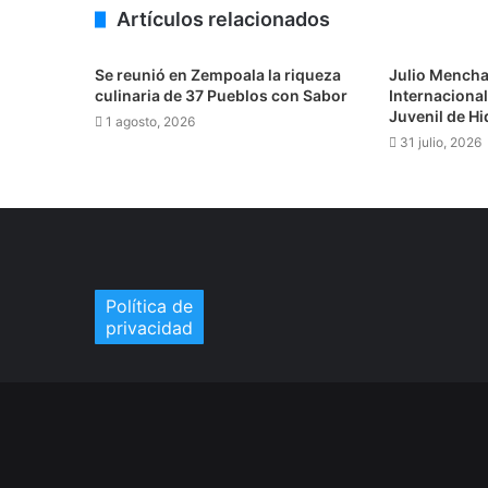
6 agosto, 2026
Artículos relacionados
Se reunió en Zempoala la riqueza
Julio Menchac
culinaria de 37 Pueblos con Sabor
Internacional 
Juvenil de H
1 agosto, 2026
6 agosto, 2026
31 julio, 2026
Rehabilitarán el tramo Zacualtipán-T
5 agosto, 2026
Aída Suárez revive la historia del Ceme
Política de
privacidad
4 agosto, 2026
4 agosto, 2026