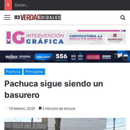
Detienen a dos presuntos narcomenudistas en Ajacuba y Mineral de la Reforma
Menu
B
Pachuca
Principales
Pachuca sigue siendo un
basurero
19 febrero, 2020
2 minutos de lectura