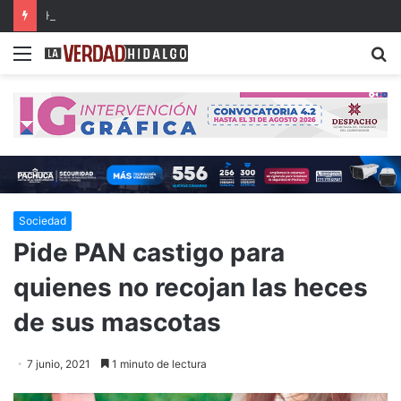
Hidalgo, primer lugar nacional en crecimiento del Fondo General de Participaciones
Menu
B
Sociedad
Pide PAN castigo para
quienes no recojan las heces
de sus mascotas
7 junio, 2021
1 minuto de lectura