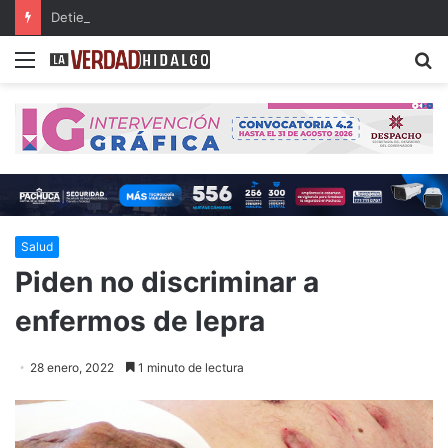
Detienen a dos presuntos narcomenudistas en Ajacuba y Mineral de la Reforma
Menu
B
Salud
Piden no discriminar a
enfermos de lepra
28 enero, 2022
1 minuto de lectura