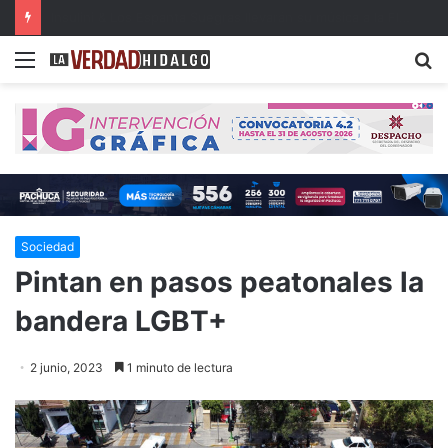
Detienen a dos presuntos narcomenudistas en Ajacuba y Mineral de la Reforma
Menu
B
Sociedad
Pintan en pasos peatonales la
bandera LGBT+
2 junio, 2023
1 minuto de lectura