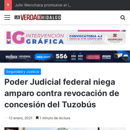
Julio Menchaca promueve el bienestar integral de los adultos mayores
Menu
B
Seguridad y Justicia
Poder Judicial federal niega
amparo contra revocación de
concesión del Tuzobús
12 enero, 2021
1 minuto de lectura