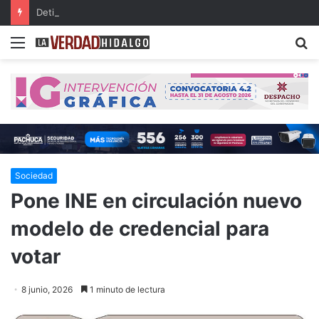
Detienen a dos presuntos narcomenudistas en Ajacuba y Mineral de la Reforma
Menu
B
Sociedad
Pone INE en circulación nuevo
modelo de credencial para
votar
8 junio, 2026
1 minuto de lectura