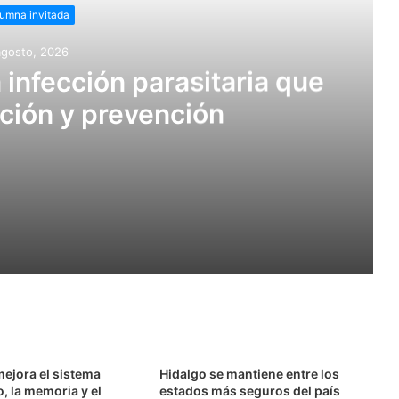
umna invitada
agosto, 2026
a infección parasitaria que
ción y prevención
itaria que requiere atención y prevención
Se mantiene en 16 el número de casos confirmados de gusano barrenador en humanos
mejora el sistema
Hidalgo se mantiene entre los
, la memoria y el
estados más seguros del país