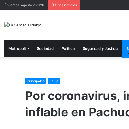
viernes, agosto 7 2026
Últimas noticias
Metrópoli
Sociedad
Política
Seguridad y Justicia
S
Principales
Salud
Por coronavirus, i
inflable en Pachu