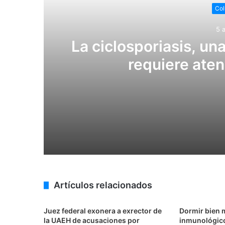
Col
5 
La ciclosporiasis, un
requiere aten
5 agosto, 2026
La ciclosporiasis, una infección paras
4 agosto, 2026
Artículos relacionados
Juez federal exonera a exrector de
Dormir bien 
la UAEH de acusaciones por
inmunológico