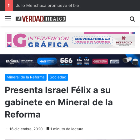
Julio Menchaca promueve el bienestar integral de los adultos mayores
Menu
B
Mineral de la Reforma
Sociedad
Presenta Israel Félix a su
gabinete en Mineral de la
Reforma
16 diciembre, 2020
1 minuto de lectura