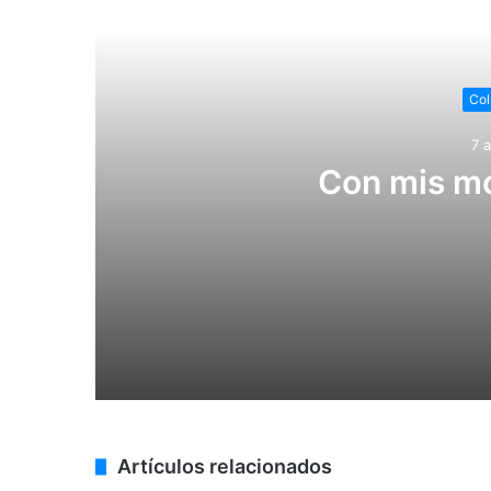
Lee
Col
7 
Con mis mo
7 agosto, 2026
Con mis monos chinos, no
7 agosto, 2026
Artículos relacionados
Julio Menchaca promueve el bienestar