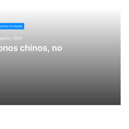
r siguiente
umna invitada
agosto, 2026
nos chinos, no
 integral de los adultos mayores