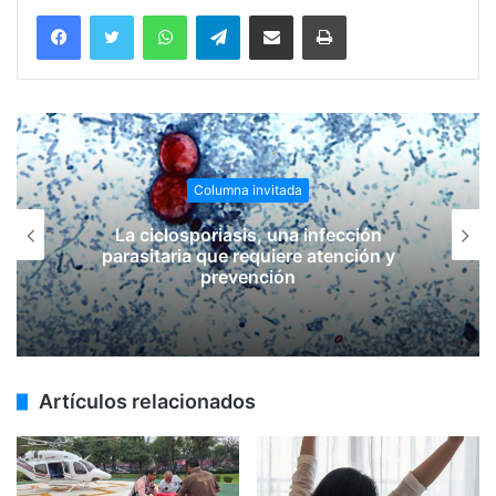
WhatsApp
Telegram
Compartir vía email
Imprimir
Columna invitada
La ciclosporiasis, una infección
parasitaria que requiere atención y
prevención
Artículos relacionados