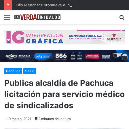
Julio Menchaca promueve el bienestar integral de los adultos mayores
Menu
B
Pachuca
Salud
Publica alcaldía de Pachuca
licitación para servicio médico
de sindicalizados
9 marzo, 2021
2 minutos de lectura