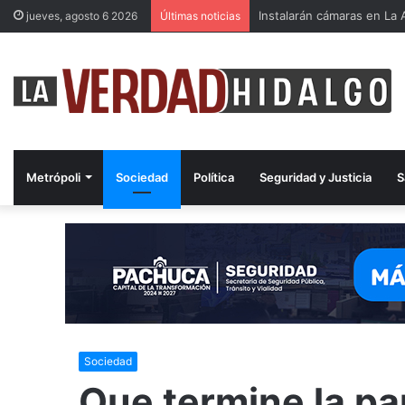
Instalarán cámaras en La A
jueves, agosto 6 2026
Últimas noticias
Metrópoli
Sociedad
Política
Seguridad y Justicia
S
Sociedad
Que termine la pa