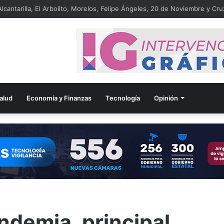
lcantarilla, El Arbolito, Morelos, Felipe Ángeles, 20 de Noviembre y Cru
alud
Economía y Finanzas
Tecnología
Opinión
ndemia, principal