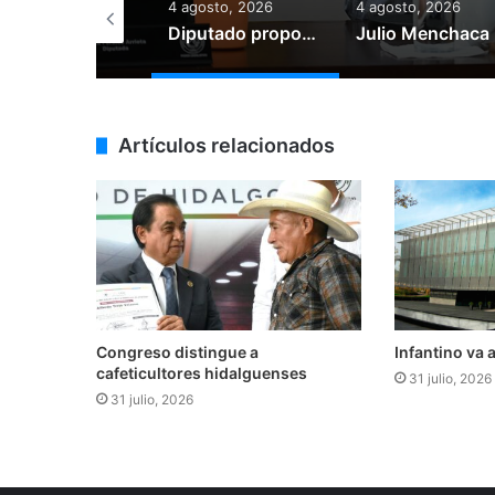
agosto, 2026
4 agosto, 2026
4 agosto, 2026
Aída Suárez revive la historia del Cementerio Británico en la FILIJ Hidalgo 2026
Diputado propone fortalecer la política ambiental con enfoque de desarrollo sustentable
Julio
Artículos relacionados
Congreso distingue a
Infantino va a
cafeticultores hidalguenses
31 julio, 2026
31 julio, 2026