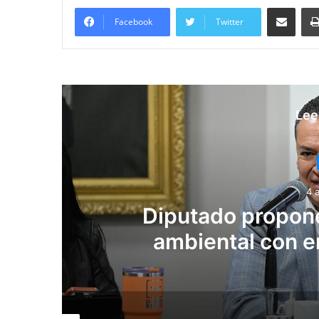
Compartir vía email
Facebook
Twitter
Lee
4 
io
Diputado propone 
ambiental con e
sus