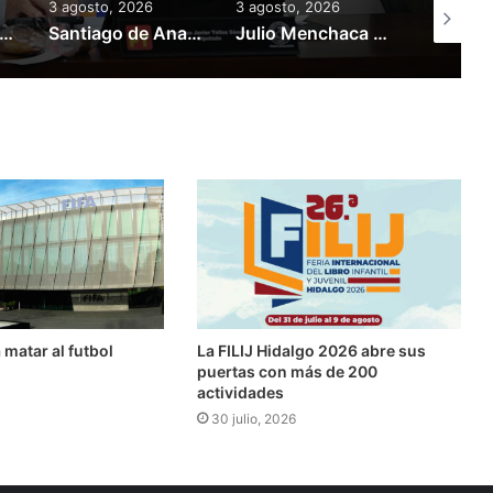
3 agosto, 2026
3 agosto, 2026
1 agosto,
 Menchaca destina más de 175 mdp en obra pública para San Bartolo
Santiago de Anaya albergará la segunda edición del Festival Santhe 2026
Julio Menchaca consolida integración de ocho municipios hidalguenses a la ZMVM
 matar al futbol
​​La FILIJ Hidalgo 2026 abre sus
puertas con más de 200
actividades
30 julio, 2026