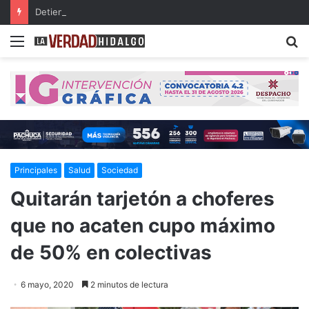
Detienen a dos presuntos narcomenudistas en Ajacuba y Mineral de la Reforma
Menu
B
Principales
Salud
Sociedad
Quitarán tarjetón a choferes
que no acaten cupo máximo
de 50% en colectivas
6 mayo, 2020
2 minutos de lectura