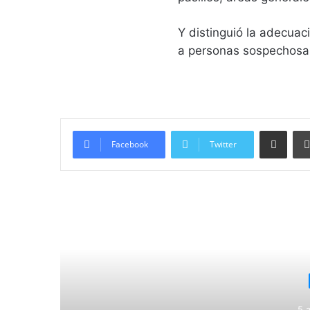
Y distinguió la adecuac
a personas sospechosas
Compartir vía email
Facebook
Twitter
Lee
5 