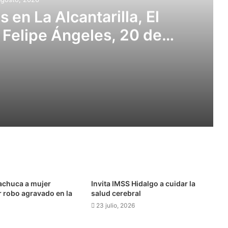
 en La Alcantarilla, El
, Felipe Ángeles, 20 de
Cruz del Cerrito
Instalarán cámaras en La Alcantarilla, El Arbolito, Morelos, Felipe Ángeles, 20 de Noviembre y Cruz del Cerrito
itaria que requiere atención y prevención
achuca a mujer
Invita IMSS Hidalgo a cuidar la
r robo agravado en la
salud cerebral
23 julio, 2026
Se mantiene en 16 el número de casos confirmados de gusano barrenador en humanos