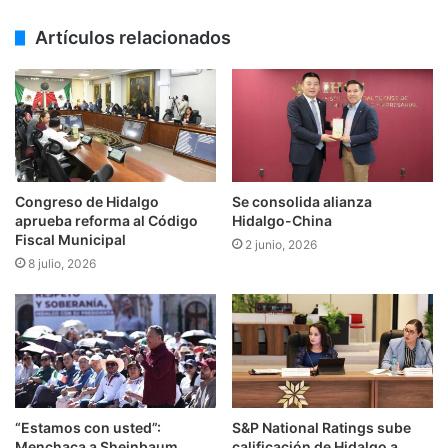
Artículos relacionados
Congreso de Hidalgo
Se consolida alianza
aprueba reforma al Código
Hidalgo-China
Fiscal Municipal
2 junio, 2026
8 julio, 2026
“Estamos con usted”:
S&P National Ratings sube
Menchaca a Sheinbaum
calificación de Hidalgo a