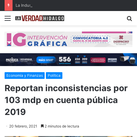
La Industria 5.0 y sus aplicaciones en las organizaciones del siglo XXI (parte 3)
Menu
B
Economía y Finanzas
Política
Reportan inconsistencias por
103 mdp en cuenta pública
2019
20 febrero, 2021
2 minutos de lectura