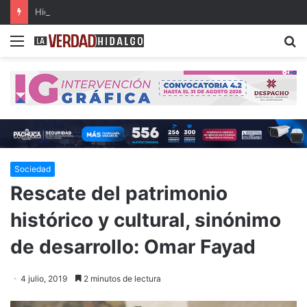
Hidalgo, primer lugar nacional en crecimiento del Fondo General de Participaciones
Menu
B
Sociedad
Rescate del patrimonio
histórico y cultural, sinónimo
de desarrollo: Omar Fayad
4 julio, 2019
2 minutos de lectura