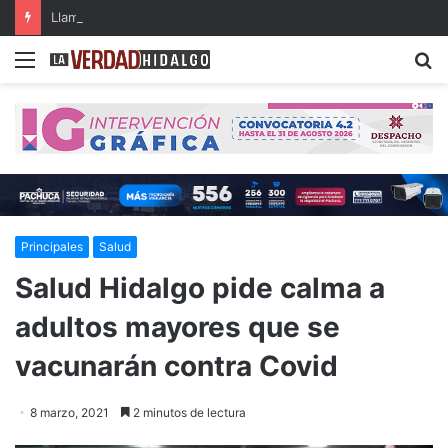
Llama diputada a fortalecer el marco jurídico para prevenir el reclutamiento de menores
Menu
B
Principales
Salud
Salud Hidalgo pide calma a
adultos mayores que se
vacunarán contra Covid
8 marzo, 2021
2 minutos de lectura