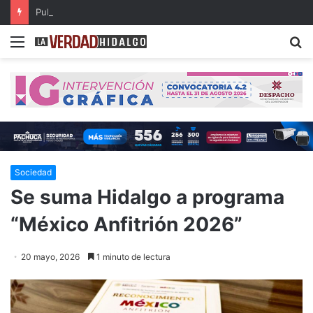
Publican resultados de becas de Posgrados de Excelencia para Maestría en el Extranjero
Menu
B
Sociedad
Se suma Hidalgo a programa
“México Anfitrión 2026”
20 mayo, 2026
1 minuto de lectura