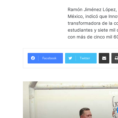
Ramón Jiménez López, d
México, indicó que Inno
transformadora de la co
estudiantes y siete mil
con más de cinco mil 6
Compartir vía email
Facebook
Twitter
Lee