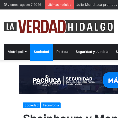
Julio Menchaca promueve
viernes, agosto 7 2026
Últimas noticias
Metrópoli
Sociedad
Política
Seguridad y Justicia
S
Sociedad
Tecnología