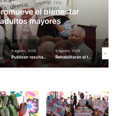
agosto, 2026
romueve el bienestar
os adultos mayores
6 agosto, 2026
6 agosto, 2026
5 agosto,
ini & Los Espanta Suegras llevarán su música a la FILIJ Hidalgo
Publican resultados de becas de Posgrados de Excelencia para Maestría en el Extranjero
Rehabilitarán el tramo Zacualtipán-Tehuetlán de la carretera Pachuca-Huejutla