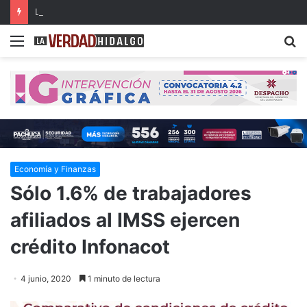
La Industria 5.0 y sus aplicaciones en las organizaciones del siglo XXI (parte 3)
Menu
B
Economía y Finanzas
Sólo 1.6% de trabajadores
afiliados al IMSS ejercen
crédito Infonacot
4 junio, 2020
1 minuto de lectura