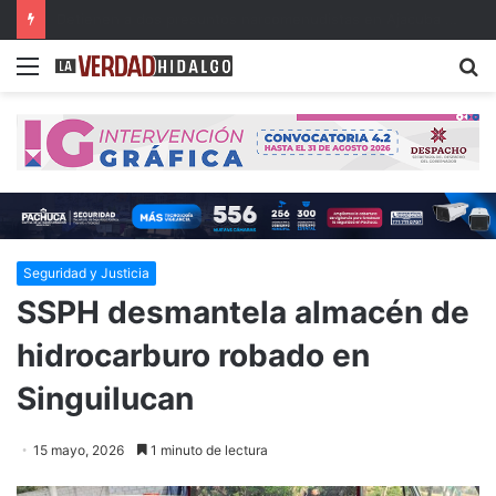
Publican resultados de becas de Posgrados de Excelencia para Maestría en el Extranjero
Menu
B
Seguridad y Justicia
SSPH desmantela almacén de
hidrocarburo robado en
Singuilucan
15 mayo, 2026
1 minuto de lectura