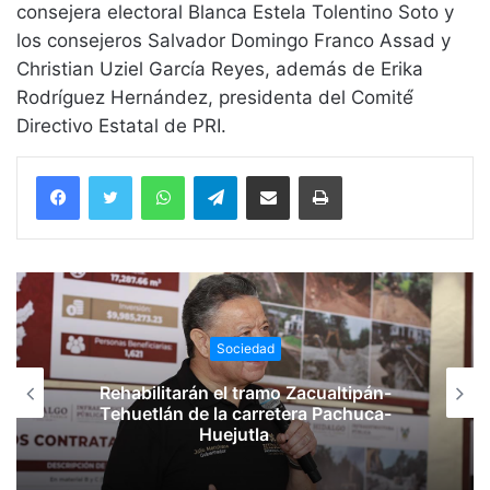
consejera electoral Blanca Estela Tolentino Soto y
los consejeros Salvador Domingo Franco Assad y
Christian Uziel García Reyes, además de Erika
Rodríguez Hernández, presidenta del Comité́
Directivo Estatal de PRI.
WhatsApp
Telegram
Compartir vía email
Imprimir
Sociedad
Rehabilitarán el tramo Zacualtipán-
Tehuetlán de la carretera Pachuca-
Huejutla