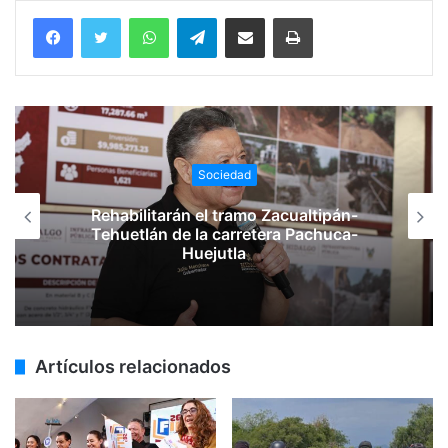
WhatsApp
Telegram
Compartir vía email
Imprimir
Sociedad
Rehabilitarán el tramo Zacualtipán-
Tehuetlán de la carretera Pachuca-
Huejutla
Artículos relacionados