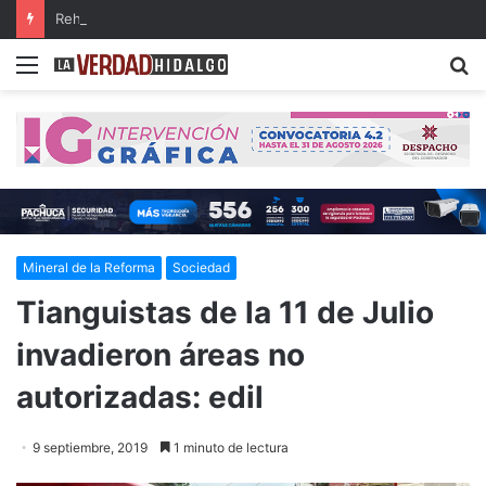
Rehabilitarán el tramo Zacualtipán-Tehuetlán de la carretera Pachuca-Huejutla
Menu
B
Mineral de la Reforma
Sociedad
Tianguistas de la 11 de Julio
invadieron áreas no
autorizadas: edil
9 septiembre, 2019
1 minuto de lectura