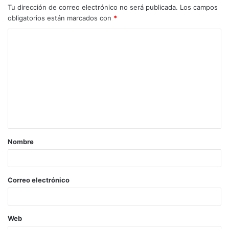
Tu dirección de correo electrónico no será publicada.
Los campos
obligatorios están marcados con
*
C
o
m
e
n
t
a
Nombre
r
i
o
Correo electrónico
*
Web