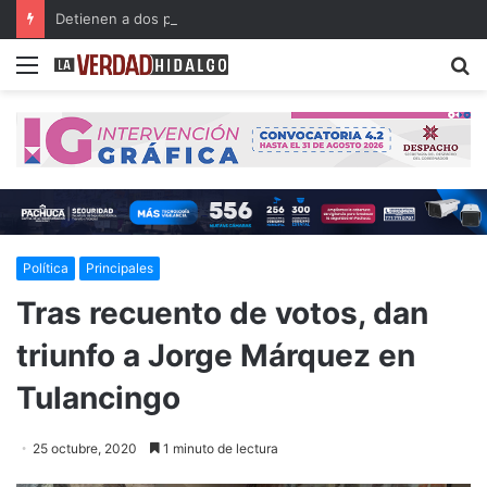
Detienen a dos presuntos narcomenudistas en Ajacuba y Mineral de la Reforma
Menu
B
Política
Principales
Tras recuento de votos, dan
triunfo a Jorge Márquez en
Tulancingo
25 octubre, 2020
1 minuto de lectura