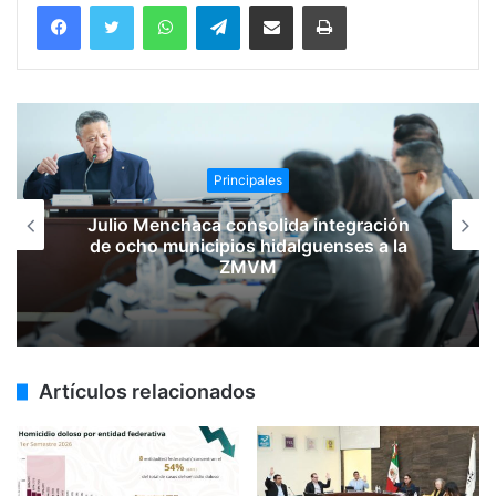
WhatsApp
Telegram
Compartir vía email
Imprimir
Principales
Julio Menchaca consolida integración
de ocho municipios hidalguenses a la
ZMVM
Artículos relacionados