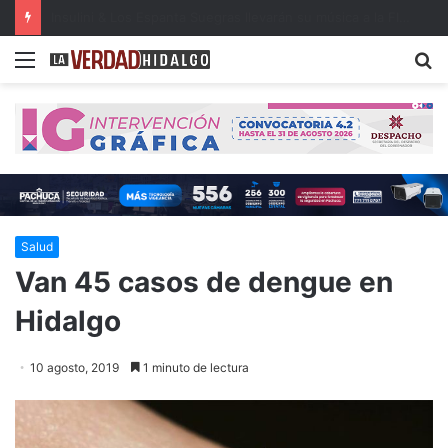
Detienen a dos presuntos narcomenudistas en Ajacuba y Mineral de la Reforma
Menu
B
Salud
Van 45 casos de dengue en
Hidalgo
10 agosto, 2019
1 minuto de lectura