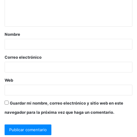
n
t
a
Nombre
r
i
o
Correo electrónico
*
Web
Guardar mi nombre, correo electrónico y sitio web en este
navegador para la próxima vez que haga un comentario.