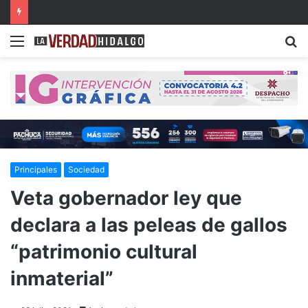
Con música, literatura y cultura internacional concluirá la 26ª FILIJ en Pachuca
Menu
B
Principales
Sociedad
Veta gobernador ley que
declara a las peleas de gallos
“patrimonio cultural
inmaterial”