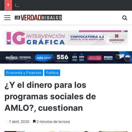
La Industria 5.0 y sus aplicaciones en las organizaciones del siglo XXI (parte 3)
Menu
B
Economía y Finanzas
Política
¿Y el dinero para los
programas sociales de
AMLO?, cuestionan
7 abril, 2020
2 minutos de lectura