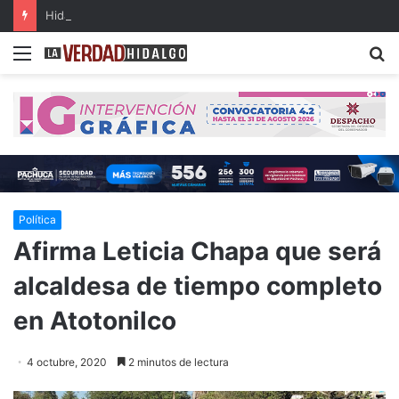
Hidalgo, primer lugar nacional en crecimiento del Fondo General de Participaciones
Menu
B
Política
Afirma Leticia Chapa que será
alcaldesa de tiempo completo
en Atotonilco
4 octubre, 2020
2 minutos de lectura