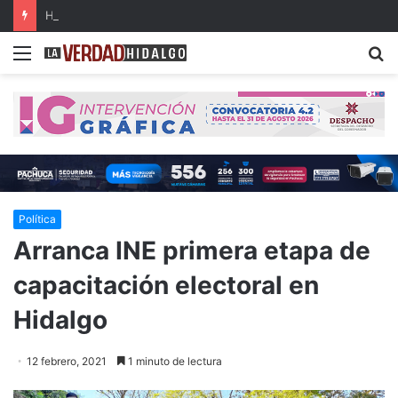
Hidalgo, primer lugar nacional en crecimiento del Fondo General de Participaciones
Menu
B
Política
Arranca INE primera etapa de
capacitación electoral en
Hidalgo
12 febrero, 2021
1 minuto de lectura