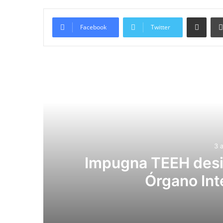
Compartir vía email
Facebook
Twitter
Lee
3 
Impugna TEEH desig
Órgano Int