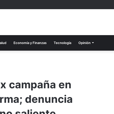
alud
Economía y Finanzas
Tecnología
Opinión
lix campaña en
orma; denuncia
no saliente