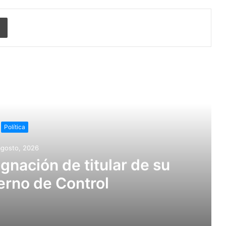
Imprimir
r siguiente
Política
agosto, 2026
nación de titular de su
erno de Control