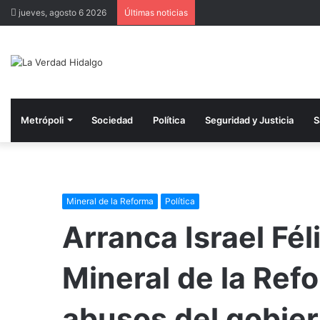
jueves, agosto 6 2026
Últimas noticias
Metrópoli
Sociedad
Política
Seguridad y Justicia
S
Mineral de la Reforma
Política
Arranca Israel Fé
Mineral de la Ref
abusos del gobier