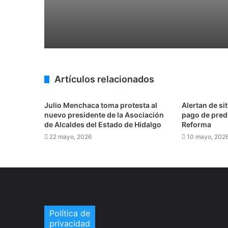
3 agosto, 2026
Impugna TEEH designación de titular d
22 julio, 2026
Artículos relacionados
Proponen que 42 alcaldías de Hidalgo 
Julio Menchaca toma protesta al
Alertan de si
nuevo presidente de la Asociación
pago de predi
de Alcaldes del Estado de Hidalgo
Reforma
17 julio, 2026
22 mayo, 2026
10 mayo, 202
Pierde Apan la oportunidad de alberga
15 julio, 2026
Política de
privacidad