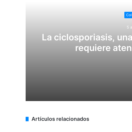
Col
5 
La ciclosporiasis, un
requiere aten
5 agosto, 2026
La ciclosporiasis, una infección paras
4 agosto, 2026
Artículos relacionados