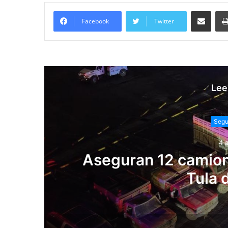
Compartir vía email
Facebook
Twitter
Lee
Segu
4 
Aseguran 12 camion
Tula 