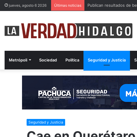
Publican resultados de be
jueves, agosto 6 2026
Últimas noticias
Metrópoli
Sociedad
Política
Seguridad y Justicia
S
Seguridad y Justicia
Cae en Querétaro 