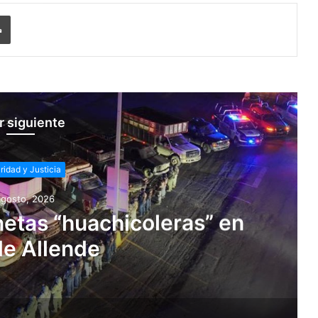
Imprimir
r siguiente
ridad y Justicia
agosto, 2026
etas “huachicoleras” en
de Allende