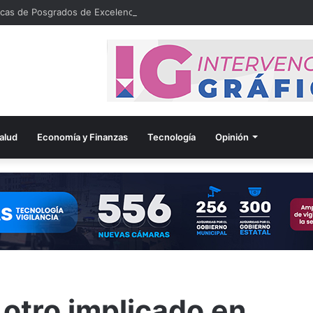
cas de Posgrados de Excelencia para Maestría en el Extranjero
alud
Economía y Finanzas
Tecnología
Opinión
otro implicado en