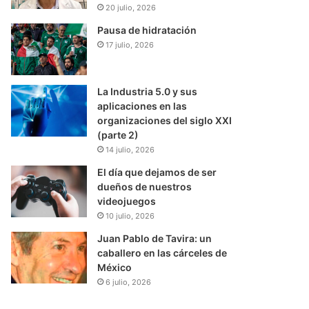
20 julio, 2026
Pausa de hidratación
17 julio, 2026
La Industria 5.0 y sus
aplicaciones en las
organizaciones del siglo XXI
(parte 2)
14 julio, 2026
Seguridad y Justicia
El día que dejamos de ser
dueños de nuestros
3 agosto, 2026
videojuegos
Mujer perdió la vida tras ser
10 julio, 2026
Urvan de pasajeros
Juan Pablo de Tavira: un
caballero en las cárceles de
México
6 julio, 2026