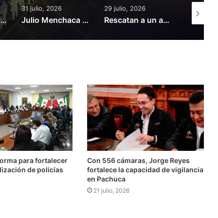
31 julio, 2026
29 julio, 2026
29 julio, 
Mujer perdió la vida tras ser golpeada por una Urvan de pasajeros en Tula
Julio Menchaca conmemora 50 años de la Policía Industrial Bancaria
Rescatan a un adulto y dos menores de “secuestro virtual” en Tulancingo
orma para fortalecer
Con 556 cámaras, Jorge Reyes
lización de policías
fortalece la capacidad de vigilancia
en Pachuca
21 julio, 2026